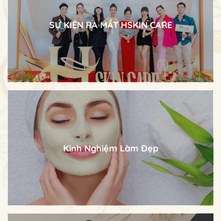
SỰ KIỆN RA MẮT HSKIN CARE
Xem Ảnh
Kinh Nghiệm Làm Đẹp
Xem Ảnh