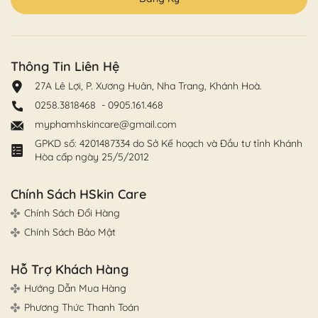
Thông Tin Liên Hệ
27A Lê Lợi, P. Xương Huân, Nha Trang, Khánh Hoà.
0258.3818468
-
0905.161.468
myphamhskincare@gmail.com
GPKD số: 4201487334 do Sở Kế hoạch và Đầu tư tỉnh Khánh
Hòa cấp ngày 25/5/2012
Chính Sách HSkin Care
Chính Sách Đổi Hàng
Chính Sách Bảo Mật
Hỗ Trợ Khách Hàng
Hướng Dẫn Mua Hàng
Phương Thức Thanh Toán