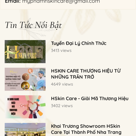
Email:
myphamhskincare@gmail.com
Tin Tức Nổi Bật
Tuyển Đại Lý Chính Thức
3413 views
HSKIN CARE THƯƠNG HIỆU TỪ
NHỮNG TRĂN TRỞ
4649 views
HSkin Care - Giải Mã Thương Hiệu
3402 views
Khai Trương Showroom HSkin
Care Tại Thành Phố Nha Trang