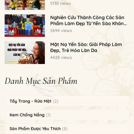
5130 views
Nghiên Cứu Thành Công Các Sản
Phẩm Làm Đẹp Từ Yến Sào Khánh
Hoà
5694 views
Mặt Nạ Yến Sào: Giải Pháp Làm
Đẹp, Trẻ Hóa Làn Da
4428 views
Danh Mục Sản Phẩm
Tẩy Trang - Rửa Mặt
(2)
Kem Chống Nắng
(1)
Sản Phẩm Được Yêu Thích
(8)