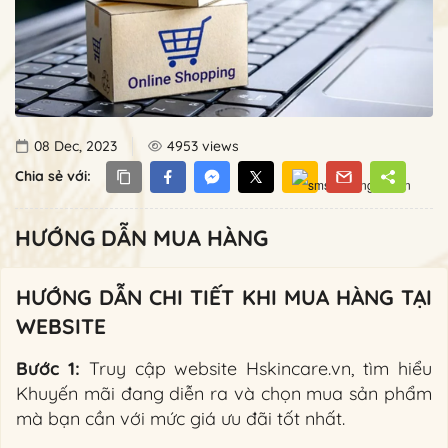
08 Dec, 2023
4953 views
Chia sẻ với:
HƯỚNG DẪN MUA HÀNG
HƯỚNG DẪN CHI TIẾT KHI MUA HÀNG TẠI
WEBSITE
Bước 1:
Truy cập website Hskincare.vn, tìm hiểu
Khuyến mãi đang diễn ra và chọn mua sản phẩm
mà bạn cần với mức giá ưu đãi tốt nhất.