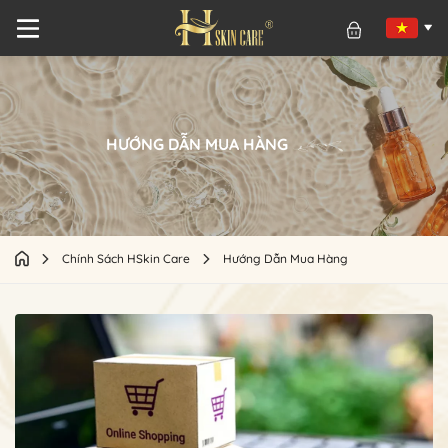
HƯỚNG DẪN MUA HÀNG
Chính Sách HSkin Care
Hướng Dẫn Mua Hàng