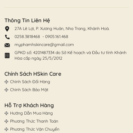
Thông Tin Liên Hệ
27A Lê Lợi, P. Xương Huân, Nha Trang, Khánh Hoà.
0258.3818468
-
0905.161.468
myphamhskincare@gmail.com
GPKD số: 4201487334 do Sở Kế hoạch và Đầu tư tỉnh Khánh
Hòa cấp ngày 25/5/2012
Chính Sách HSkin Care
Chính Sách Đổi Hàng
Chính Sách Bảo Mật
Hỗ Trợ Khách Hàng
Hướng Dẫn Mua Hàng
Phương Thức Thanh Toán
Phương Thức Vận Chuyển